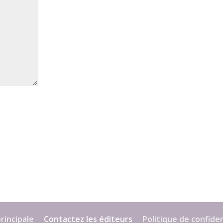
rincipale
Contactez les éditeurs
Politique de confiden