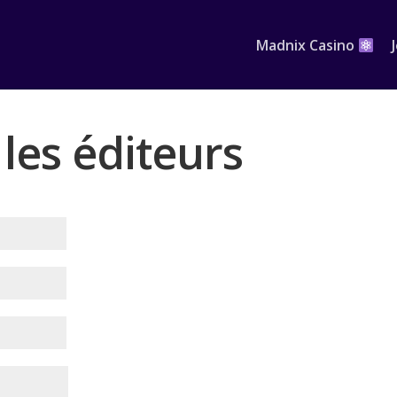
Madnix Сasino
les éditeurs