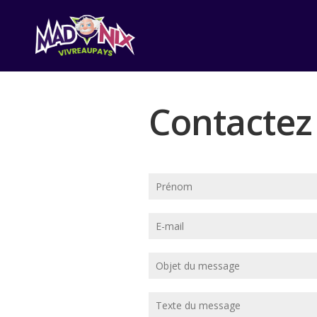
Skip
to
content
Contactez 