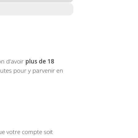
on d’avoir
plus de 18
utes pour y parvenir en
e votre compte soit