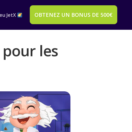
OBTENEZ UN BONUS DE 500€
Jeu JetX
 pour les