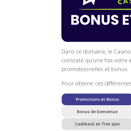
Dans ce domaine, le Casino
constaté qu’une fois votre i
promotionnelles et bonus.
Pour obtenir ces différentes
Promotions et Bonus
Bonus de bienvenue
Cashback en free spin