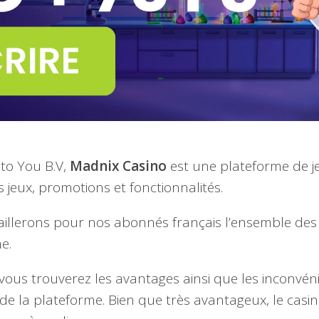
 to You B.V,
Madnix Casino
est une plateforme de j
s jeux, promotions et fonctionnalités.
aillerons pour nos abonnés français l’ensemble des 
e.
 vous trouverez les avantages ainsi que les inconvé
 de la plateforme. Bien que très avantageux, le cas