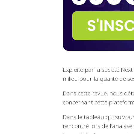
Exploité par la societé Next
milieu pour la qualité de se
Dans cette revue, nous dét
concernant cette plateform
Dans le tableau qui suivra,
rencontré lors de l’analyse