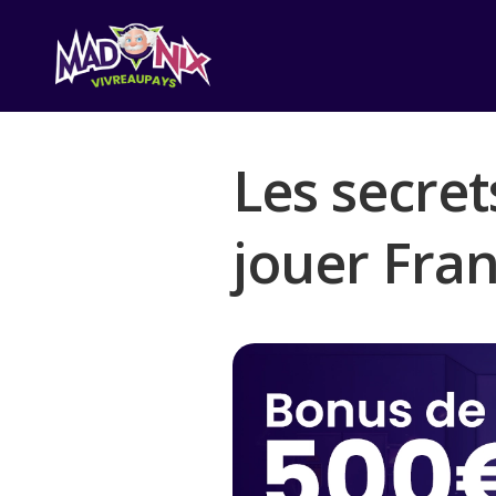
Skip
to
content
Les secre
jouer Fra