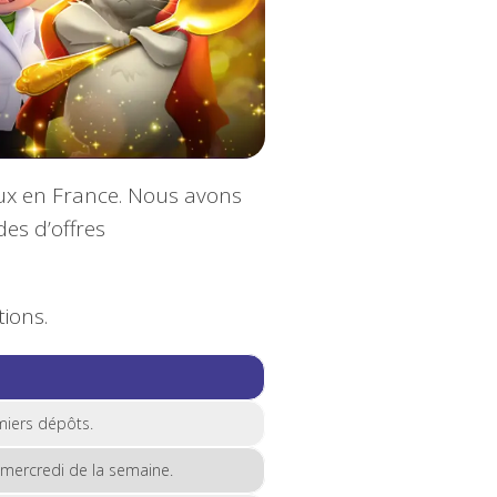
eux en France. Nous avons
des d’offres
tions.
miers dépôts.
 mercredi de la semaine.